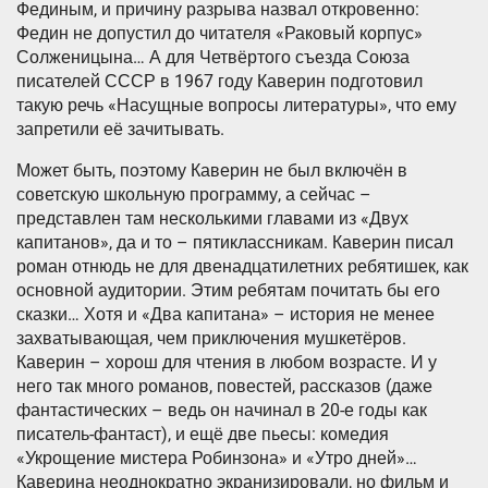
Фединым, и причину разрыва назвал откровенно:
Федин не допустил до читателя «Раковый корпус»
Солженицына… А для Четвёртого съезда Союза
писателей СССР в 1967 году Каверин подготовил
такую речь «Насущные вопросы литературы», что ему
запретили её зачитывать.
Может быть, поэтому Каверин не был включён в
советскую школьную программу, а сейчас –
представлен там несколькими главами из «Двух
капитанов», да и то – пятиклассникам. Каверин писал
роман отнюдь не для двенадцатилетних ребятишек, как
основной аудитории. Этим ребятам почитать бы его
сказки… Хотя и «Два капитана» – история не менее
захватывающая, чем приключения мушкетёров.
Каверин – хорош для чтения в любом возрасте. И у
него так много романов, повестей, рассказов (даже
фантастических – ведь он начинал в 20-е годы как
писатель-фантаст), и ещё две пьесы: комедия
«Укрощение мистера Робинзона» и «Утро дней»…
Каверина неоднократно экранизировали, но фильм и