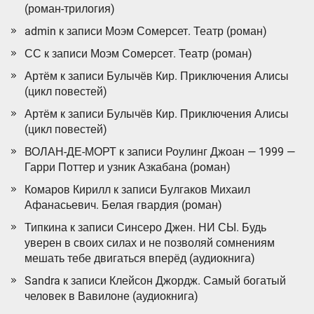
(роман-трилогия)
admin
к записи
Моэм Сомерсет. Театр (роман)
СС
к записи
Моэм Сомерсет. Театр (роман)
Артём
к записи
Булычёв Кир. Приключения Алисы
(цикл повестей)
Артём
к записи
Булычёв Кир. Приключения Алисы
(цикл повестей)
ВОЛАН-ДЕ-МОРТ
к записи
Роулинг Джоан — 1999 —
Гарри Поттер и узник Азкабана (роман)
Комаров Кирилл
к записи
Булгаков Михаил
Афанасьевич. Белая гвардия (роман)
Типкина
к записи
Синсеро Джен. НИ СЫ. Будь
уверен в своих силах и не позволяй сомнениям
мешать тебе двигаться вперёд (аудиокнига)
Sandra
к записи
Клейсон Джордж. Самый богатый
человек в Вавилоне (аудиокнига)