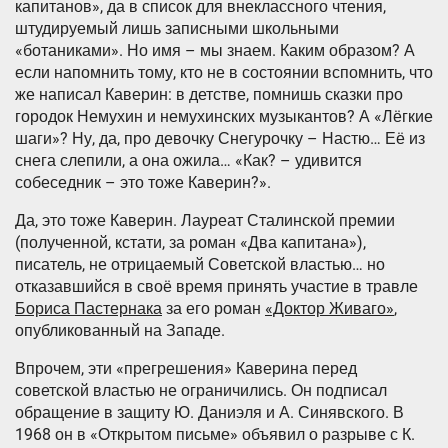
капитанов», да в список для внеклассного чтения,
штудируемый лишь записными школьными
«ботаниками». Но имя – мы знаем. Каким образом? А
если напомнить тому, кто не в состоянии вспомнить, что
же написал Каверин: в детстве, помнишь сказки про
городок Немухин и немухинских музыкантов? А «Лёгкие
шаги»? Ну, да, про девочку Снегурочку – Настю… Её из
снега слепили, а она ожила… «Как? – удивится
собеседник – это тоже Каверин?».
Да, это тоже Каверин. Лауреат Сталинской премии
(полученной, кстати, за роман «Два капитана»),
писатель, не отрицаемый Советской властью… но
отказавшийся в своё время принять участие в травле
Бориса Пастернака
за его роман
«Доктор Живаго»
,
опубликованный на Западе.
Впрочем, эти «прегрешения» Каверина перед
советской властью не ограничились. Он подписал
обращение в защиту Ю. Даниэля и А. Синявского. В
1968 он в «Открытом письме» объявил о разрыве с К.