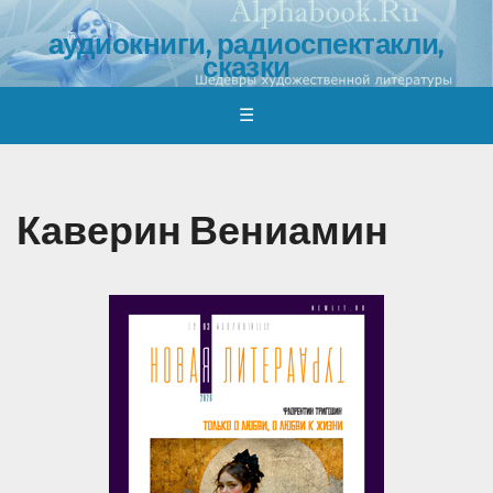
аудиокниги, радиоспектакли,
сказки
обзоры, отзывы, обсуждения, где и как скачать
☰
Каверин Вениамин