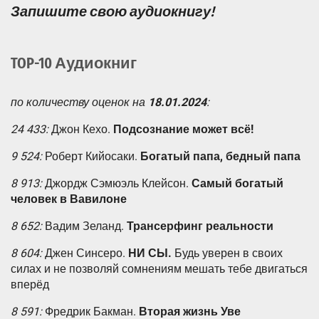
Запишите свою аудиокнигу!
TOP-10 Аудиокниг
по количеству оценок на
18.01.2024
:
24 433:
Джон Кехо.
Подсознание может всё!
9 524:
Роберт Кийосаки.
Богатый папа, бедный папа
8 913:
Джордж Сэмюэль Клейсон.
Самый богатый
человек в Вавилоне
8 652:
Вадим Зеланд.
Трансерфинг реальности
8 604:
Джен Синсеро.
НИ СЫ.
Будь уверен в своих
силах и не позволяй сомнениям мешать тебе двигаться
вперёд
8 591:
Фредрик Бакман.
Вторая жизнь Уве