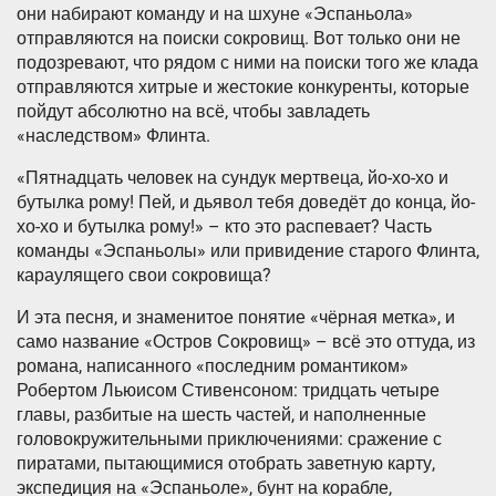
они набирают команду и на шхуне «Эспаньола»
отправляются на поиски сокровищ. Вот только они не
подозревают, что рядом с ними на поиски того же клада
отправляются хитрые и жестокие конкуренты, которые
пойдут абсолютно на всё, чтобы завладеть
«наследством» Флинта.
«Пятнадцать человек на сундук мертвеца, йо-хо-хо и
бутылка рому! Пей, и дьявол тебя доведёт до конца, йо-
хо-хо и бутылка рому!» – кто это распевает? Часть
команды «Эспаньолы» или привидение старого Флинта,
караулящего свои сокровища?
И эта песня, и знаменитое понятие «чёрная метка», и
само название «Остров Сокровищ» – всё это оттуда, из
романа, написанного «последним романтиком»
Робертом Льюисом Стивенсоном: тридцать четыре
главы, разбитые на шесть частей, и наполненные
головокружительными приключениями: сражение с
пиратами, пытающимися отобрать заветную карту,
экспедиция на «Эспаньоле», бунт на корабле,