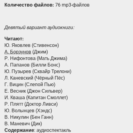
Количество файлов:
76 mp3-файлов
Девятый вариант аудиокниги:
Читают:
Ю. Яковлев (Стивенсон)
А. Борзунов
(Джим)
Р. Нифонтова (Мать Джима)
А. Папанов (Билли Бонс)
Ю. Пузырев (Сквайр Трелони)
Л. Каневский (Чёрный Пёс)
Г. Вицин (Слепой Пью)
Е. Весник (Джон Сильвер)
И. Кваша (Капитан Смоллет)
Р. Плятт (Доктор Ливси)
Ю. Волынцев (Хэндс)
В. Никулин (Бен Ганн)
В. Маневич (Дик)
Содержание
: аудиоспектакль