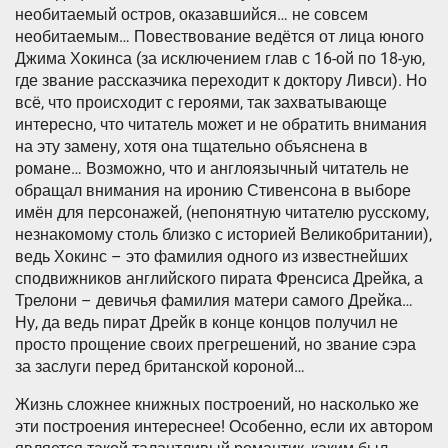
необитаемый остров, оказавшийся… не совсем
необитаемым… Повествование ведётся от лица юного
Джима Хокинса (за исключением глав с 16-ой по 18-ую,
где звание рассказчика переходит к доктору Ливси). Но
всё, что происходит с героями, так захватывающе
интересно, что читатель может и не обратить внимания
на эту замену, хотя она тщательно объяснена в
романе… Возможно, что и англоязычный читатель не
обращал внимания на иронию Стивенсона в выборе
имён для персонажей, (непонятную читателю русскому,
незнакомому столь близко с историей Великобритании),
ведь Хокинс – это фамилия одного из известнейших
сподвижников английского пирата Френсиса Дрейка, а
Трелони – девичья фамилия матери самого Дрейка…
Ну, да ведь пират Дрейк в конце концов получил не
просто прощение своих прегрешений, но звание сэра
за заслуги перед британской короной…
Жизнь сложнее книжных построений, но насколько же
эти построения интереснее! Особенно, если их автором