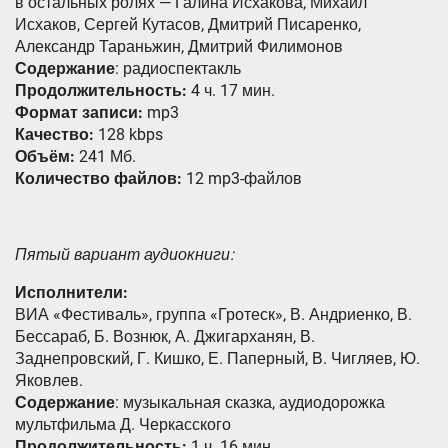
в остальных ролях — Галина Исхакова, Михаил
Исхаков, Сергей Кутасов, Дмитрий Писаренко,
Александр Тараньжин, Дмитрий Филимонов
Содержание
: радиоспектакль
Продолжительность:
4 ч. 17 мин.
Формат записи:
mp3
Качество:
128 kbps
Объём:
241 Мб.
Количество файлов:
12 mp3-файлов
Пятый вариант аудиокниги:
Исполнители:
ВИА «Фестиваль», группа «Гротеск», В. Андриенко, В.
Бессараб, Б. Вознюк, А. Джигарханян, В.
Заднепровский, Г. Кишко, Е. Паперный, В. Чигляев, Ю.
Яковлев.
Содержание
: музыкальная сказка, аудиодорожка
мультфильма Д. Черкасского
Продолжительность:
1 ч. 16 мин.