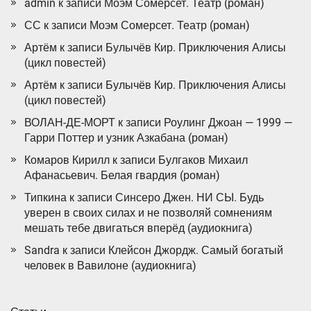
admin
к записи
Моэм Сомерсет. Театр (роман)
СС
к записи
Моэм Сомерсет. Театр (роман)
Артём
к записи
Булычёв Кир. Приключения Алисы
(цикл повестей)
Артём
к записи
Булычёв Кир. Приключения Алисы
(цикл повестей)
ВОЛАН-ДЕ-МОРТ
к записи
Роулинг Джоан — 1999 —
Гарри Поттер и узник Азкабана (роман)
Комаров Кирилл
к записи
Булгаков Михаил
Афанасьевич. Белая гвардия (роман)
Типкина
к записи
Синсеро Джен. НИ СЫ. Будь
уверен в своих силах и не позволяй сомнениям
мешать тебе двигаться вперёд (аудиокнига)
Sandra
к записи
Клейсон Джордж. Самый богатый
человек в Вавилоне (аудиокнига)