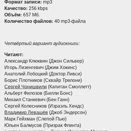
Формат записи:
mp3
Качество:
256 kbps
Объём:
657 Мб.
Количество файлов:
40 mp3-файла
Четвёртый вариант аудиокниги:
Читают:
Александр Клюквин (Джон Сильвер)
Игорь Лизенгевич (Джим Хокинс)
Анатолий Лобоцкий (Доктор Ливси)
Борис Плотников (Сквайр Трелони)
Сергей Чонишвили
(Капитан Смоллетт)
Альберт Филозов (Билли Бонс)
Михаил Станкевич (Бен Ганн)
Сергей Колесников (Израэль Хендс)
Владимир Левашёв
(Джоб Эндерсон)
Марк Гейхман (Слепой Пью)
Юльен Балмусов (Призрак Флинта)