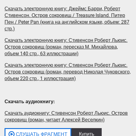
Скачать электронную книгу: Джеймс Барри, Роберт
Стивенсон. Остров сокровищ / Treasure Island. Питер
Пен / Peter Pan (книга на английском языке, объем: 287
стр.)
Скачать электронную книгу: Стивенсон Роберт Льюис.
Остров сокровищ (роман, пересказ М. Михайлова,
объем 140 стр., 63 иллюстрации)
Скачать электронную книгу: Стивенсон Роберт Льюис.
Остров сокровищ (роман, перевод Николая Чуковского,
объем 220 стр., 1 иллюстрация)
Скачать аудиокнигу:
Скачать аудиокнигу: Стивенсон Роберт Льюис. Остров
сокровищ (роман, читает Алексей Веселкин)