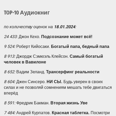
TOP-10 Аудиокниг
по количеству оценок на
18.01.2024
:
24 433:
Джон Кехо.
Подсознание может всё!
9 524:
Роберт Кийосаки.
Богатый папа, бедный папа
8 913:
Джордж Сэмюэль Клейсон.
Самый богатый
человек в Вавилоне
8 652:
Вадим Зеланд.
Трансерфинг реальности
8 604:
Джен Синсеро.
НИ СЫ.
Будь уверен в своих
силах и не позволяй сомнениям мешать тебе двигаться
вперёд
8 591:
Фредрик Бакман.
Вторая жизнь Уве
7 484:
Андрей Курпатов.
Красная таблетка.
Посмотри