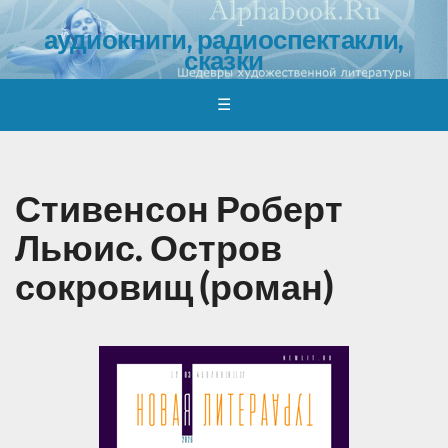
аудиокниги, радиоспектакли,
сказки
обзоры, отзывы, обсуждения, где и как скачать
☰
Стивенсон Роберт
Льюис. Остров
сокровищ (роман)