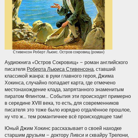
Стивенсон Роберт Льюис. Остров сокровищ (роман)
Аудиокнига «Остров Сокровищ» – роман английского
писателя
Роберта Льюиса Стивенсона
, ставший
классикой жанра: в руки главного героя, Джима
Хокинса, случайно попадает карта, где отмечено
местонахождение клада, запрятанного знаменитым
пиратом Флинтом… События эти происходят примерно
в середине XVIII века, то есть, для современников
писателя это тоже было изрядно отдалённое прошлое,
ну что ж… тем романтичнее всё происходящее там!
Юный Джим Хокинс рассказывает о своей находке
старшим друзьям – доктору Ливси и сквайру Трелони,