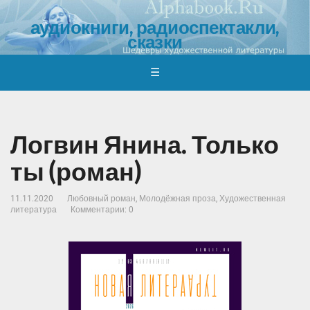
аудиокниги, радиоспектакли,
сказки
обзоры, отзывы, обсуждения, где и как скачать
☰
Логвин Янина. Только
ты (роман)
11.11.2020
Любовный роман
,
Молодёжная проза
,
Художественная
литература
Комментарии: 0