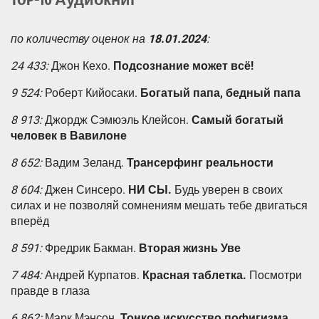
по количеству оценок на
18.01.2024
:
24 433:
Джон Кехо.
Подсознание может всё!
9 524:
Роберт Кийосаки.
Богатый папа, бедный папа
8 913:
Джордж Сэмюэль Клейсон.
Самый богатый
человек в Вавилоне
8 652:
Вадим Зеланд.
Трансерфинг реальности
8 604:
Джен Синсеро.
НИ СЫ.
Будь уверен в своих
силах и не позволяй сомнениям мешать тебе двигаться
вперёд
8 591:
Фредрик Бакман.
Вторая жизнь Уве
7 484:
Андрей Курпатов.
Красная таблетка.
Посмотри
правде в глаза
6 862:
Марк Мэнсон.
Тонкое искусство пофигизма