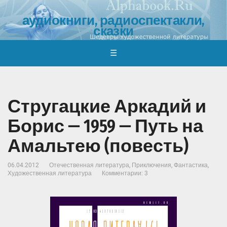
аудиокниги, радиоспектакли,
сказки
обзоры, отзывы, обсуждения, где и как скачать
☰
Стругацкие Аркадий и
Борис — 1959 — Путь на
Амальтею (повесть)
06.04.2012
Отечественная литература
,
Приключения
,
Фантастика
,
Художественная литература
Комментарии: 3