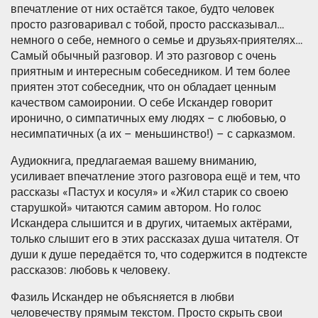
впечатление от них остаётся такое, будто человек
просто разговаривал с тобой, просто рассказывал…
немного о себе, немного о семье и друзьях-приятелях…
Самый обычный разговор. И это разговор с очень
приятным и интересным собеседником. И тем более
приятен этот собеседник, что он обладает ценным
качеством самоиронии. О себе Искандер говорит
иронично, о симпатичных ему людях – с любовью, о
несимпатичных (а их – меньшинство!) – с сарказмом.
Аудиокнига, предлагаемая вашему вниманию,
усиливает впечатление этого разговора ещё и тем, что
рассказы «Пастух и косуля» и «Жил старик со своею
старушкой» читаются самим автором. Но голос
Искандера слышится и в других, читаемых актёрами,
только слышит его в этих рассказах душа читателя. От
души к душе передаётся то, что содержится в подтексте
рассказов: любовь к человеку.
Фазиль Искандер не объясняется в любви
человечеству прямым текстом. Просто скрыть свои