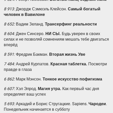
8 913:
Джордж Сэмюэль Клейсон.
Самый богатый
человек в Вавилоне
8 652:
Вадим Зеланд.
Трансерфинг реальности
8 604:
Джен Синсеро.
НИ СЫ.
Будь уверен в своих
силах и не позволяй сомнениям мешать тебе двигаться
вперёд
8 591:
Фредрик Бакман.
Вторая жизнь Уве
7 484:
Андрей Курпатов.
Красная таблетка.
Посмотри
правде в глаза
6 862:
Марк Мэнсон.
Тонкое искусство пофигизма
6 607:
Хэл Элрод.
Магия утра.
Как первый час дня
определяет ваш успех
5 693:
Аркадий и Борис Стругацкие. Sapiens.
Чародеи
.
Понедельник начинается в субботу