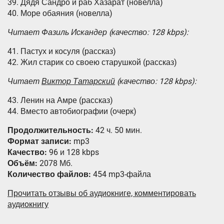
39. Дядя Сандро и раб Хазарат (новелла)
40. Море обаяния (новелла)
Читает Фазиль Искандер (качество: 128 kbps):
41. Пастух и косуля (рассказ)
42. Жил старик со своею старушкой (рассказ)
Читает
Виктор Татарский
(качество: 128 kbps):
43. Ленин на Амре (рассказ)
44. Вместо автобиографии (очерк)
Продолжительность:
42 ч. 50 мин.
Формат записи:
mp3
Качество:
96 и 128 kbps
Объём:
2078 Мб.
Количество файлов:
454 mp3-файла
Прочитать отзывы об аудиокниге, комментировать
аудиокнигу