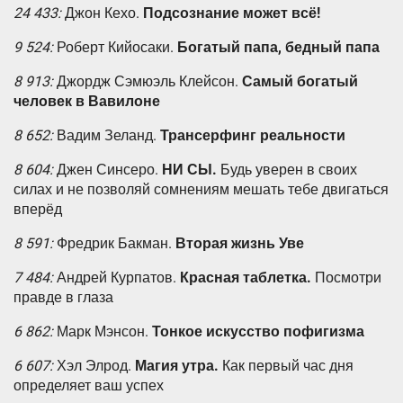
24 433:
Джон Кехо.
Подсознание может всё!
9 524:
Роберт Кийосаки.
Богатый папа, бедный папа
8 913:
Джордж Сэмюэль Клейсон.
Самый богатый
человек в Вавилоне
8 652:
Вадим Зеланд.
Трансерфинг реальности
8 604:
Джен Синсеро.
НИ СЫ.
Будь уверен в своих
силах и не позволяй сомнениям мешать тебе двигаться
вперёд
8 591:
Фредрик Бакман.
Вторая жизнь Уве
7 484:
Андрей Курпатов.
Красная таблетка.
Посмотри
правде в глаза
6 862:
Марк Мэнсон.
Тонкое искусство пофигизма
6 607:
Хэл Элрод.
Магия утра.
Как первый час дня
определяет ваш успех