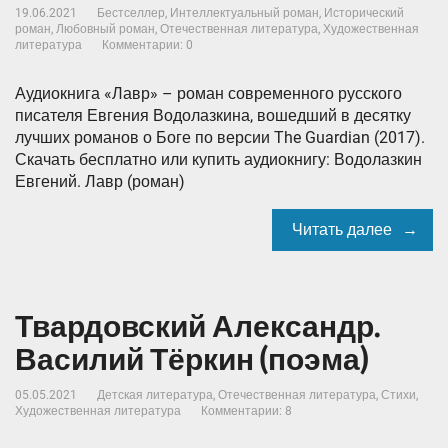
19.06.2021
Бестселлер
,
Интеллектуальный роман
,
Исторический
роман
,
Любовный роман
,
Отечественная литература
,
Художественная
литература
Комментарии: 0
Аудиокнига «Лавр» – роман современного русского
писателя Евгения Водолазкина, вошедший в десятку
лучших романов о Боге по версии The Guardian (2017).
Скачать бесплатно или купить аудиокнигу: Водолазкин
Евгений. Лавр (роман)
Читать далее
Твардовский Александр.
Василий Тёркин (поэма)
05.05.2021
Детская литература
,
Отечественная литература
,
Стихи
,
Художественная литература
Комментарии: 8