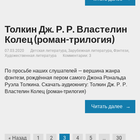
Толкин Дж. Р. Р. Властелин
Колец (роман-трилогия)
07.03.2020
Детская литература
,
Зарубежная литература
,
Фэнтези
,
Художественная литература
Комментарии: 3
По просьбе наших слушателей — вершина жанра
фэнтези, рождённая пером самого Джона Рональда
Руэла Толкина. Скачать аудиокнигу: Толкин Дж. Р. Р.
Властелин Колец (роман-трилогия)
Читать далее
Пагинация
« Назад
1
2
3
4
5
…
30