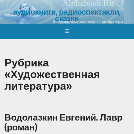
аудиокниги, радиоспектакли,
сказки
обзоры, отзывы, обсуждения, где и как скачать
☰
Рубрика
«Художественная
литература»
Водолазкин Евгений. Лавр
(роман)